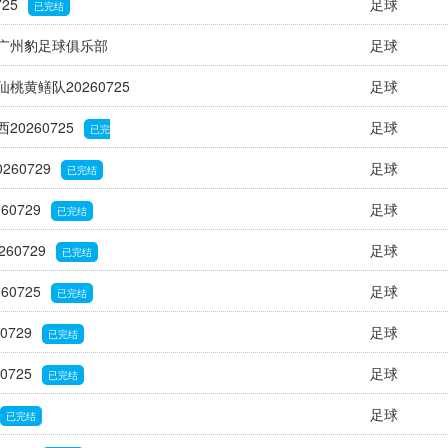
25
足球
已完结
东广州豹足球俱乐部
足球
桃黄鳝队20260725
足球
0260725
足球
已完
60729
足球
已完结
0729
足球
已完结
60729
足球
已完结
0725
足球
已完结
729
足球
已完结
725
足球
已完结
足球
已完结