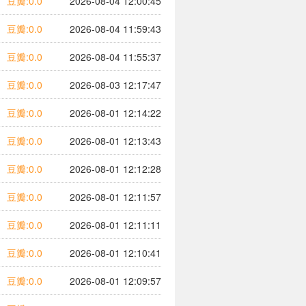
豆瓣:0.0
2026-08-04 12:00:45
豆瓣:0.0
2026-08-04 11:59:43
豆瓣:0.0
2026-08-04 11:55:37
豆瓣:0.0
2026-08-03 12:17:47
豆瓣:0.0
2026-08-01 12:14:22
豆瓣:0.0
2026-08-01 12:13:43
豆瓣:0.0
2026-08-01 12:12:28
豆瓣:0.0
2026-08-01 12:11:57
豆瓣:0.0
2026-08-01 12:11:11
豆瓣:0.0
2026-08-01 12:10:41
豆瓣:0.0
2026-08-01 12:09:57