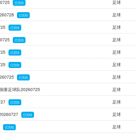
725
足球
已完结
60728
足球
已完结
25
足球
已完结
725
足球
已完结
25
足球
已完结
25
足球
已完结
60725
足球
已完结
寨足球队20260725
足球
27
足球
已完结
260727
足球
已完结
足球
已完结