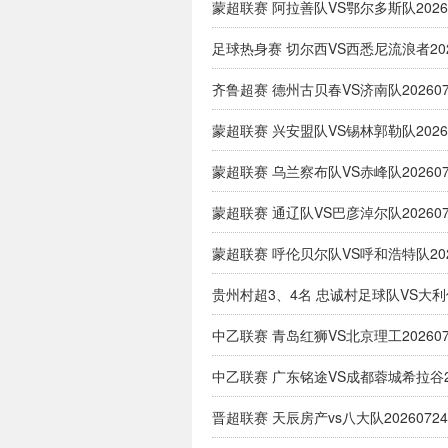
蒙超联赛 阿拉善队VS鄂尔多斯队20260
足球热身赛 切尔西VS西悉尼流浪者202
齐鲁超赛 德州古贝春VS济南队202607
蒙超联赛 兴安盟队VS锡林郭勒队20260
蒙超联赛 乌兰察布队VS赤峰队202607
蒙超联赛 通辽队VS巴彦淖尔队202607
蒙超联赛 呼伦贝尔队VS呼和浩特队202
贵州村超3、4名 忠诚村足球队VS大利侗
中乙联赛 青岛红狮VS北京理工202607
已完结
中乙联赛 广东铭途VS成都蓉城希拉谷20
晋超联赛 天辰房产vs八大队20260724