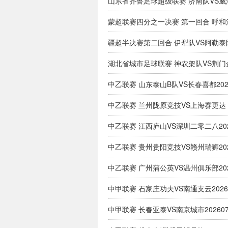
山东省齐鲁足球超级联赛 济南队VS
20260802
蒙超联赛四分之一决赛 第一回合 呼和
已完结
20260802
疆超半决赛第二回合 伊犁队VS阿勒泰队2
已完结
湖北省城市足球联赛 神农架队VS荆门金龙
结
中乙联赛 山东泰山B队VS长春喜都2026
已完结
中乙联赛 兰州陇原竞技VS上海赛更达
中乙联赛 江西庐山VS深圳二零二八202
中乙联赛 贵州贵阳竞技VS赣州瑞狮202
中乙联赛 广州蒲公英VS温州俱乐部202
中甲联赛 石家庄功夫VS南通支云20260
中甲联赛 长春亚泰VS南京城市202607