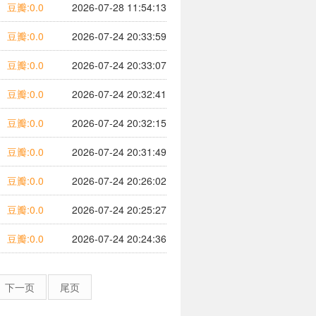
豆瓣:0.0
2026-07-28 11:54:13
豆瓣:0.0
2026-07-24 20:33:59
豆瓣:0.0
2026-07-24 20:33:07
豆瓣:0.0
2026-07-24 20:32:41
豆瓣:0.0
2026-07-24 20:32:15
豆瓣:0.0
2026-07-24 20:31:49
豆瓣:0.0
2026-07-24 20:26:02
豆瓣:0.0
2026-07-24 20:25:27
豆瓣:0.0
2026-07-24 20:24:36
下一页
尾页