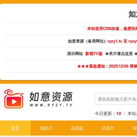
如
本站使用CDN加速，速度
如意资源（备用网址):
ryzy1.tv 至 ry
演示网站
影视TV版
★求片请点这里 
★★★紧急通知：2025/12/06 
今日更新：
10
本站
首页
电影片
连续剧
动漫片
综