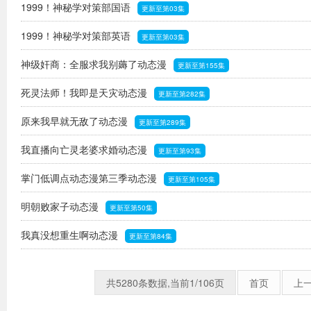
1999！神秘学对策部国语
更新至第03集
1999！神秘学对策部英语
更新至第03集
神级奸商：全服求我别薅了动态漫
更新至第155集
死灵法师！我即是天灾动态漫
更新至第282集
原来我早就无敌了动态漫
更新至第289集
我直播向亡灵老婆求婚动态漫
更新至第93集
掌门低调点动态漫第三季动态漫
更新至第105集
明朝败家子动态漫
更新至第50集
我真没想重生啊动态漫
更新至第84集
共5280条数据,当前1/106页
首页
上