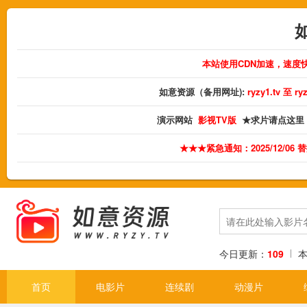
本站使用CDN加速，速度
如意资源（备用网址):
ryzy1.tv 至 
演示网站
影视TV版
★求片请点这里
★★★紧急通知：2025/12/06
今日更新：
109
首页
电影片
连续剧
动漫片