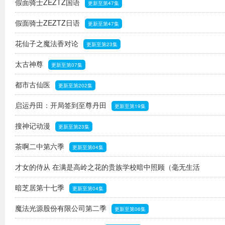
假面骑士ZEZTZ国语
更新至第47集
假面骑士ZEZTZ日语
更新至第47集
花仙子之魔法香对论
更新至第23集
太古神尊
更新至第07集
都市古仙医
更新至第202集
启运丹田：开局签到至尊丹田
更新至第19集
搜神记动漫
更新至第23集
茶啊二中第六季
更新至第04集
才女的侍从 在满是高岭之花的贵族学校暗中照顾（毫无生活
自理能力的）学院第一大小姐
暗芝居第十七季
更新至第06集
更新至第04集
魔法光源股份有限公司第二季
更新至第06集