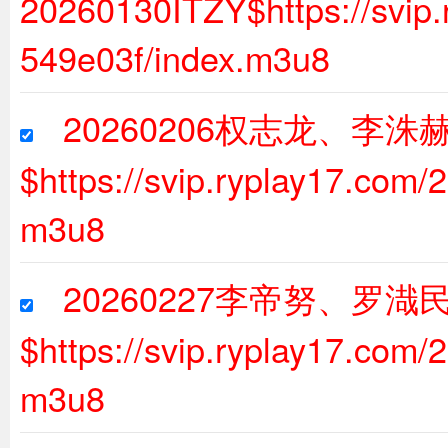
20260130ITZY$https://svip
549e03f/index.m3u8
20260206权志龙、李洙
$https://svip.ryplay17.com
m3u8
20260227李帝努、罗渽
$https://svip.ryplay17.com
m3u8