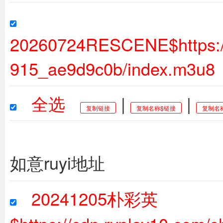
20260724RESCENE$https://
915_ae9d9c0b/index.m3u8
全选
|
|
复制链接
复制名称$链接
复制名
如意ruyi地址
20241205朴彩英