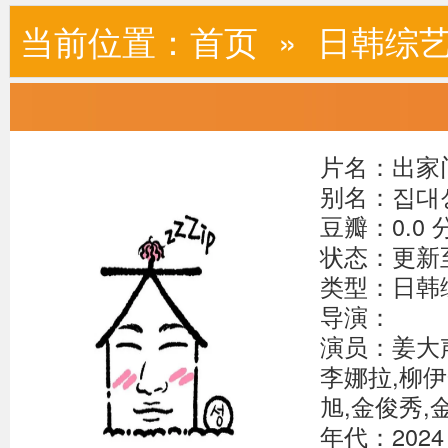
当前位置：
首页
»
日韩综
片名：出家
别名：집대성
豆瓣：0.0 
状态：更新至2
类型：日韩
导演：
演员：姜大声
李娜拉,柳伊
旭,金俊秀,
年代：2024