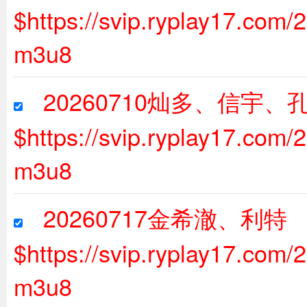
$https://svip.ryplay17.com
m3u8
20260710灿多、信宇、
$https://svip.ryplay17.com
m3u8
20260717金希澈、利特
$https://svip.ryplay17.com
m3u8