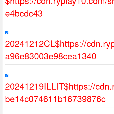
$https://cdn.ryplay10.com
e4bcdc43
20241212CL$https://cdn.ry
a96e83003e98cea1340
20241219ILLIT$https://cdn
be14c074611b16739876c