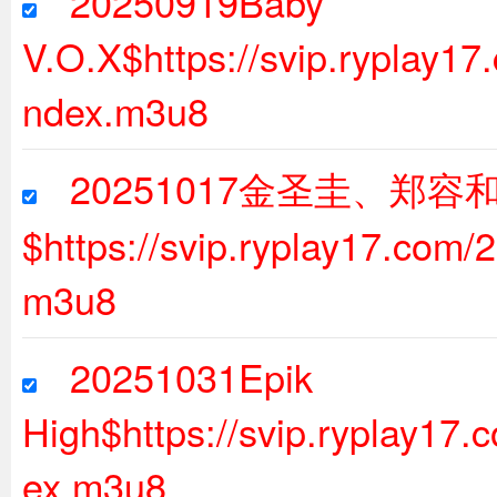
20250919Baby
V.O.X$https://svip.ryplay
ndex.m3u8
20251017金圣圭、郑容
$https://svip.ryplay17.com
m3u8
20251031Epik
High$https://svip.ryplay17
ex.m3u8