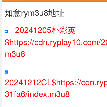
如意rym3u8地址
20241205朴彩英
$https://cdn.ryplay10.com/
m3u8
20241212CL$https://cdn.r
31fa6/index.m3u8