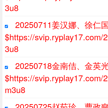
3u8
20250711姜汉娜、徐仁
$https://svip.ryplay17.com
3u8
20250718金南佶、金英
$https://svip.ryplay17.com
m3u8
20250725赵茹珍、曹政