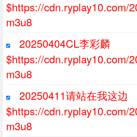
$https://cdn.ryplay10.com/
m3u8
20250404CL李彩麟
$https://cdn.ryplay10.com
m3u8
20250411请站在我这边
$https://cdn.ryplay10.com
m3u8