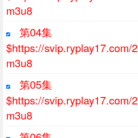
m3u8
第04集
$https://svip.ryplay17.com
m3u8
第05集
$https://svip.ryplay17.com
m3u8
第06集