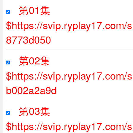
第01集
$https://svip.ryplay17.com
8773d050
第02集
$https://svip.ryplay17.co
b002a2a9d
第03集
$https://svip.ryplay17.com