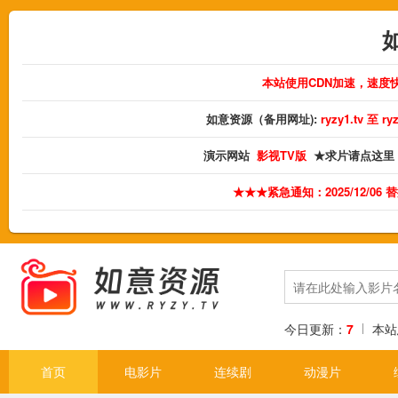
本站使用CDN加速，速度
如意资源（备用网址):
ryzy1.tv 至 
演示网站
影视TV版
★求片请点这里
★★★紧急通知：2025/12/06
今日更新：
7
本站
首页
电影片
连续剧
动漫片