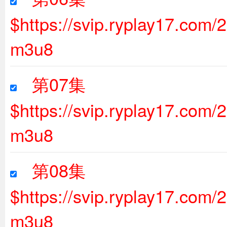
$https://svip.ryplay17.com
m3u8
第07集
$https://svip.ryplay17.com
m3u8
第08集
$https://svip.ryplay17.com
m3u8