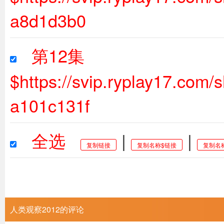
a8d1d3b0
第12集
$https://svip.ryplay17.co
a101c131f
全选
|
|
复制链接
复制名称$链接
复制名
人类观察2012的评论