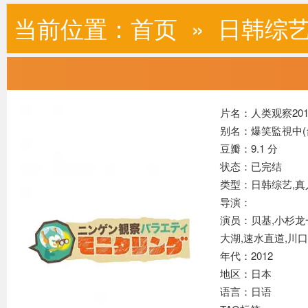
当前位置：
首页
»
日韩综
片名：人类观察201
别名：爆笑監視中(台
豆瓣：9.1 分
状态：已完结
类型：日韩综艺,
真
导演：
演员：贝基,小杉龙
大湖,速水直道,川
年代：2012
地区：日本
语言：日语