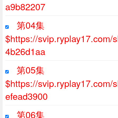
a9b82207
第04集
$https://svip.ryplay17.com
4b26d1aa
第05集
$https://svip.ryplay17.co
efead3900
第06集