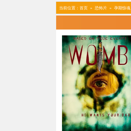
当前位置：
首页
»
恐怖片
» 孕期惊魂