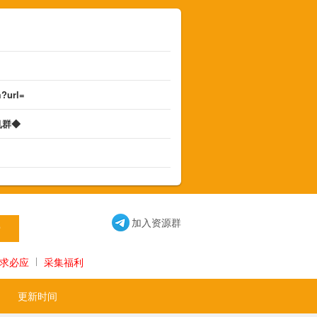
m?url=
机群◆
◆
加入资源群
求必应
采集福利
更新时间