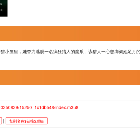
狩猎小屋里，她奋力逃脱一名疯狂猎人的魔爪，该猎人一心想绑架她足月
/20250829/15250_1c1db548/index.m3u8
|
复制名称$链接$后缀