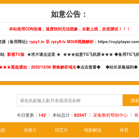
如意公告：
本站使用CDN加速，速度快到无法想象，全新上线，欢迎测试！！！
源（备用网址):
ryzy1.tv 至 ryzy9.tv M3U8视频解析：
https://ruyiplayer.co
网站
影视TV版
★求片请点这里 ★
★★★如意TG飞机群★★★
◆备用TG飞
★★★紧急通知：2025/12/06 替换解析域名
◆点击查看◆
◆站长采集福利
今日更新：
142
本站总计：
82547
采集教程帮助中心
有
续剧
动漫片
综艺片
电影解说
体育