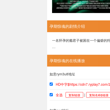
孕期惊魂的剧情介绍
一名怀孕的瘾君子被困在一个偏僻的
…
孕期惊魂的在线播放
如意rym3u8地址
HD中字$https://cdn7.ryplay7.com
全选
|
复制链接
复制名称$链接