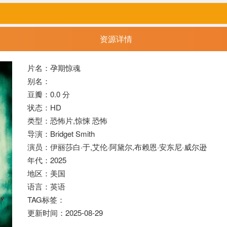
资源详情
片名：孕期惊魂
别名：
豆瓣：0.0 分
状态：HD
类型：恐怖片,
惊悚
恐怖
导演：Bridget Smith
演员：伊丽莎白·于,艾伦·阿黛尔,布赖恩·安东尼·威尔逊
年代：2025
地区：美国
语言：英语
TAG标签：
更新时间：2025-08-29