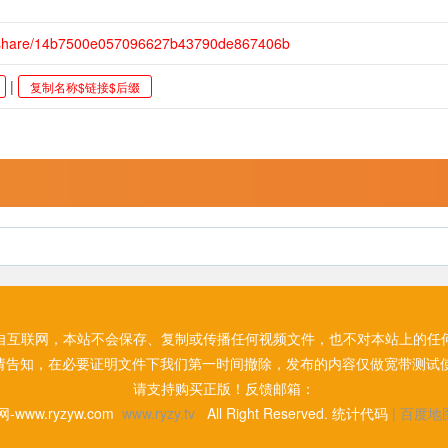
/share/14b7500e057096627b43790de867406b
|
复制名称$链接$后缀
自互联网，本站不会保存、复制或传播任何视频文件，也不对本站上的任
请告知，在必要证明文件下我们第一时间撤除，发布的内容仅做宽带测试使
请支持购买正版！反馈邮箱：
网-www.ryzyw.com
www.ryzy.tv
All Right Reserved. 统计代码
|
百度地